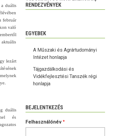
RENDEZVÉNYEK
 a duális
félévében
n február
okon való
EGYEBEK
embertől
 aktuális
A Műszaki és Agrártudományi
Intézet honlapja
gy lezárt
sítésének
Tájgazdálkodási és
 melynek
Vidékfejlesztési Tanszék régi
ye.
honlapja
BEJELENTKEZÉS
g duális
mmel és
Felhasználónév
agozatos