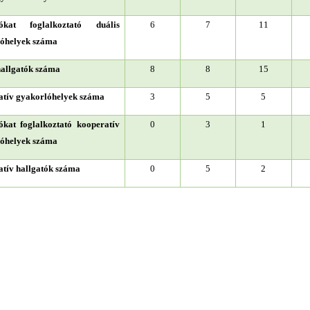
tókat foglalkoztató duális
6
7
11
óhelyek száma
hallgatók száma
8
8
15
tív gyakorlóhelyek száma
3
5
5
ókat foglalkoztató kooperatív
0
3
1
óhelyek száma
tív hallgatók száma
0
5
2