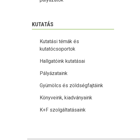
KUTATÁS
Kutatási témák és
kutatócsoportok
Hallgatóink kutatásai
Pályázataink
Gyümölcs és zöldségfajtáink
Könyveink, kiadványaink
K+F szolgáltatásaink