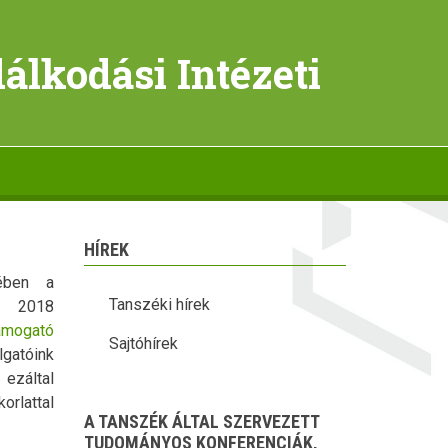
lkodási Intézeti
HÍREK
ében a
Tanszéki hírek
2018
támogató
Sajtóhírek
lgatóink
 ezáltal
rlattal
A TANSZÉK ÁLTAL SZERVEZETT
TUDOMÁNYOS KONFERENCIÁK,