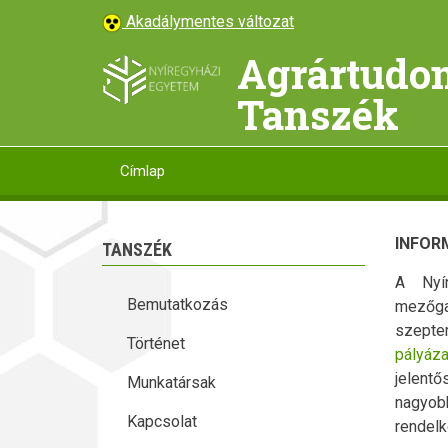
Ugrás
Akadálymentes változat
a
Agrártudom
tartalomra
Tanszék
Címlap
Main
navigation
INFOR
TANSZÉK
A Nyí
Bemutatkozás
mezőg
szeptem
Történet
pályáza
jelentő
Munkatársak
nagyob
Kapcsolat
rendelk