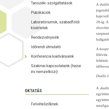
Tanszéki szolgáltatások
A
duáli
jogszabá
Publikációk
kapcsoló
Laboratóriumok, szabadföldi
28-ig. A
kísérletek
részvét
szeptemb
Rendezvényeink
hallgató
Időrendi útmutató
A
koope
félévük 
Konferencia kiadványaink
feltéte
Szakmai kapcsolataink (hazai
időbeosz
és nemzetközi)
Duális é
A
duáli
OKTATÁS
együtt
együttm
Felvételizőknek
mezőgazd