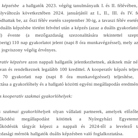
s képzésbe
a hallgatók 2023. végéig tanulmányaik I. és II. félévében,
lyváltozás következtében 2024. januárjától az I., II., III. és IV. 
dhattak be, az őszi félév esetén szeptember 30-ig, a tavaszi félév eseté
 duális képzésbe történt felvétel után a képzés (azaz a duális gyakorlat
el) évente (a mezőgazdaság szezonalitására tekintettel szept
erig) 110 nap gyakorlatot jelent (napi 8 óra munkavégzéssel), mely az
i jogviszony végéig érvényes.
ratív képzésr
e azon nappali hallgatók jelentkezhetnek, akiknek már né
van és rendelkeznek legalább 100 kredittel. A kooperatív képzés telje
le 70 gyakorlati nap (napi 8 óra munkavégzéssel) teljesítése,
tása a gyakorlóhely és a hallgató közötti egyéni megállapodás eredmén
s kooperatív szakmai gyakorlóhelyek:
s szakmai gyakorlóhelyek
olyan vállalati partnerek, amelyek előzőle
működési megállapodást kötöttek a Nyíregyházi Egyete
űködésük tárgyát képezi a nappali és 2024-től a levelező t
asági mérnök hallgatók duális képzésben való foglalkoztatása.