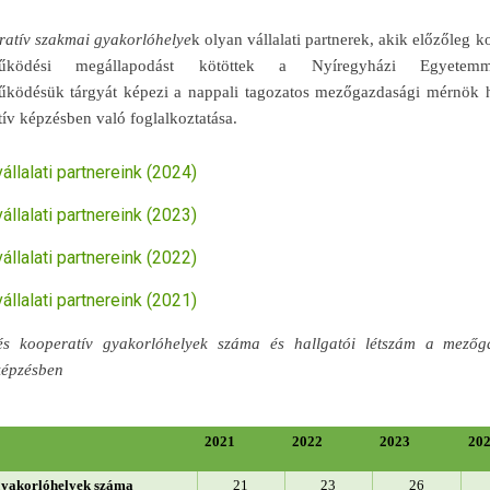
ratív szakmai gyakorlóhelye
k olyan vállalati partnerek, akik előzőleg k
működési megállapodást kötöttek a Nyíregyházi Egyetem
űködésük tárgyát képezi a nappali tagozatos mezőgazdasági mérnök h
ív képzésben való foglalkoztatása.
állalati partnereink (2024)
állalati partnereink (2023)
állalati partnereink (2022)
állalati partnereink (2021)
és kooperatív gyakorlóhelyek száma és hallgatói létszám a mezőg
épzésben
2021
2022
2023
20
gyakorlóhelyek száma
21
23
26