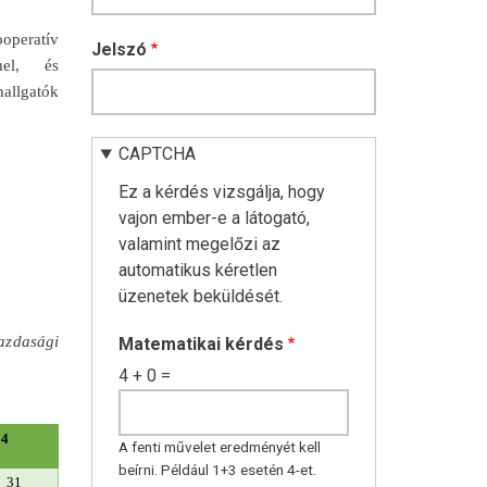
ooperatív
Jelszó
mel, és
allgatók
CAPTCHA
Ez a kérdés vizsgálja, hogy
vajon ember-e a látogató,
valamint megelőzi az
automatikus kéretlen
üzenetek beküldését.
azdasági
Matematikai kérdés
4 + 0 =
24
A fenti művelet eredményét kell
beírni. Például 1+3 esetén 4-et.
31