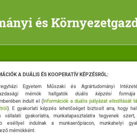
ányi és Környezetgazdá
MÁCIÓK A DUÁLIS ÉS KOOPERATÍV KÉPZÉSRŐL:
regyházi Egyetem Műszaki és Agrártudományi Intézet
azdasági mérnök hallgatók
duális képzési formája
berében indult el (I
nformációk a duális pályázat elindítását 
tról
). E gyakorlati képzés lehetőséget biztosít arra, hogy hal
s vállalati gyakorlatra, munkatapasztalatra tegyenek szert,
b eséllyel indulnak a munkaerőpiacon, munkahelyi gyako
ező mérnökként.