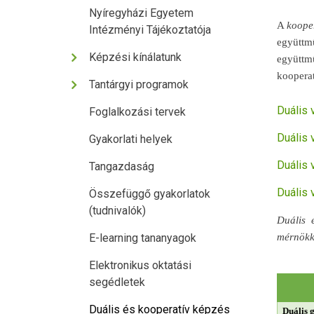
Nyíregyházi Egyetem
A
koope
Intézményi Tájékoztatója
együtt
Képzési kínálatunk
együttm
kooperat
Tantárgyi programok
Duális v
Foglalkozási tervek
Duális v
Gyakorlati helyek
Duális v
Tangazdaság
Duális v
Összefüggő gyakorlatok
(tudnivalók)
Duális 
E-learning tananyagok
mérnökk
Elektronikus oktatási
segédletek
Duális és kooperatív képzés
Duális 