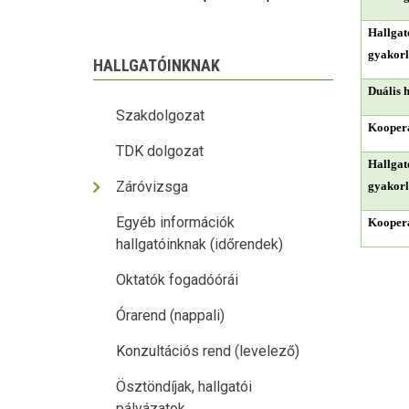
Hallga
gyakorl
HALLGATÓINKNAK
Duális 
Szakdolgozat
Koopera
TDK dolgozat
Hallgat
Záróvizsga
gyakorl
Egyéb információk
Koopera
hallgatóinknak (időrendek)
Oktatók fogadóórái
Órarend (nappali)
Konzultációs rend (levelező)
Ösztöndíjak, hallgatói
pályázatok