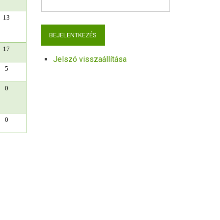
13
17
Jelszó visszaállítása
5
0
0